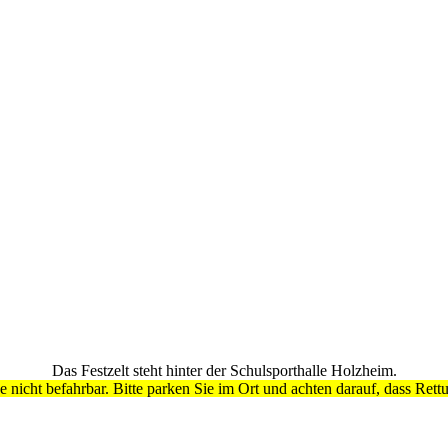
Das Festzelt steht hinter der Schulsporthalle Holzheim.
se nicht befahrbar. Bitte parken Sie im Ort und achten darauf, dass Ret