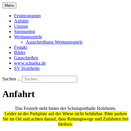
Menu
Festprogramm
Anfahrt
Umzug
Sponsoring
Wertungsspiele
Ausschreibung Wertungsspiele
Festakt
Bilder
Gauschießen
www.schueka.de
SV Holzheim
Suchen ...
Anfahrt
Das Festzelt steht hinter der Schulsporthalle Holzheim.
Leider ist der Parkplatz auf der Wiese nicht befahrbar. Bitte parken
Sie im Ort und achten darauf, dass Rettungswege und Zufahrten frei
bleiben.