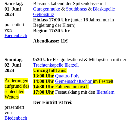
Samstag,
Blasmusikabend der Spitzenklasse mit
01. Juni
Garagenmuke
&
Southbrass
&
Blaskapelle
2024
Gehörsturz
Einlass 17:00 Uhr
(unter 16 Jahren nur in
präsentiert
Begleitung der Eltern)
von
Beginn 17:30 Uhr
Biedenbach
Abendkasse: 11€
Sonntag,
9:30 Uhr
Festgottesdienst & Mittagstisch mit der
02. Juni
Trachtenkapelle Illerzell
2024
Umzug fällt aus!
13:00 Uhr
Quattro Poly
Änderungen
14:00 Uhr
Gemeinschaftschor
im Festzelt
aufgrund des
14:30 Uhr
Fahneneinmarsch
schlechten
17:00 Uhr
Festausklang mit den
Illertalern
Wetters
Der Eintritt ist frei!
präsentiert
von
Biedenbach